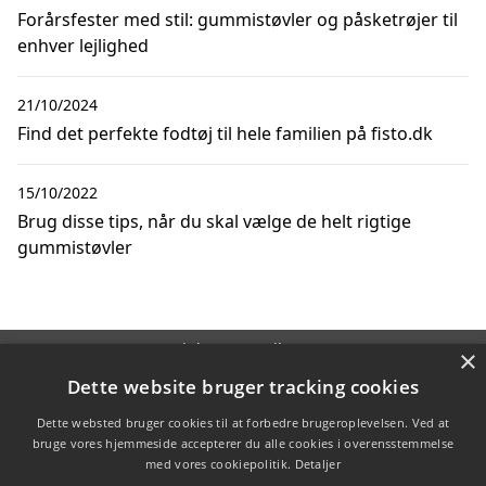
Forårsfester med stil: gummistøvler og påsketrøjer til
enhver lejlighed
21/10/2024
Find det perfekte fodtøj til hele familien på fisto.dk
15/10/2022
Brug disse tips, når du skal vælge de helt rigtige
gummistøvler
Copyright 2026 - Pilanto Aps
×
Forside
Om / kontakt
Blog
Betingelser
Dette website bruger tracking cookies
Dette websted bruger cookies til at forbedre brugeroplevelsen. Ved at
bruge vores hjemmeside accepterer du alle cookies i overensstemmelse
med vores cookiepolitik.
Detaljer